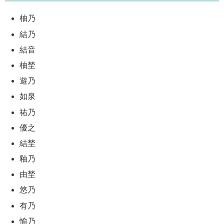
柚乃
結乃
結音
柚埜
遊乃
如泉
祐乃
優之
結埜
釉乃
由埜
悠乃
有乃
愉乃