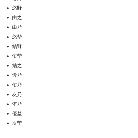
悠野
由之
由乃
悠埜
結野
佑埜
結之
優乃
佑乃
友乃
侑乃
優埜
友埜