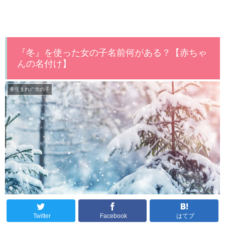
『冬』を使った女の子名前何がある？【赤ちゃ
んの名付け】
冬生まれの女の子
Twitter
Facebook
はてブ