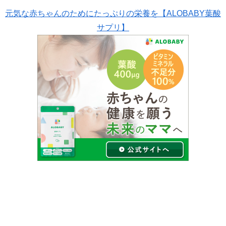
元気な赤ちゃんのためにたっぷりの栄養を【ALOBABY葉酸
サプリ】