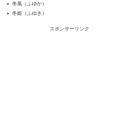
冬風（ふゆか）
冬姫（ふゆき）
スポンサーリンク