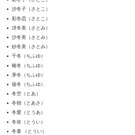
沙冬子（さとこ）
彩冬恋（さとこ）
冴冬美（さとみ）
沙冬美（さとみ）
紗冬美（さとみ）
千冬（ちふゆ）
椿冬（ちふゆ）
茅冬（ちふゆ）
薙冬（ちふゆ）
冬空（とあ）
冬朝（とあさ）
冬愛（とうあ）
冬依（とうい）
冬葦 （とうい）