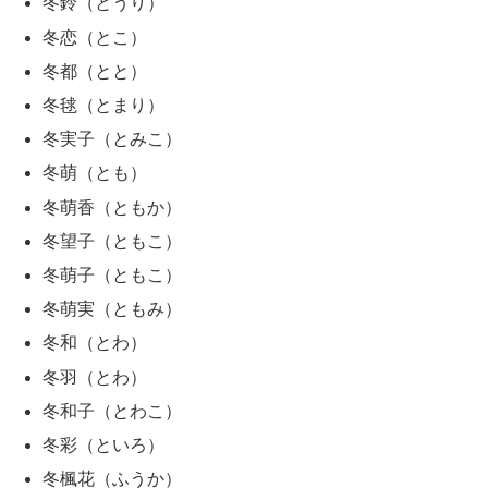
冬鈴（とうり）
冬恋（とこ）
冬都（とと）
冬毬（とまり）
冬実子（とみこ）
冬萌（とも）
冬萌香（ともか）
冬望子（ともこ）
冬萌子（ともこ）
冬萌実（ともみ）
冬和（とわ）
冬羽（とわ）
冬和子（とわこ）
冬彩（といろ）
冬楓花（ふうか）