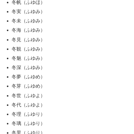
冬帆（ふゆほ）
冬実（ふゆみ）
冬未（ふゆみ）
冬海（ふゆみ）
冬見（ふゆみ）
冬観（ふゆみ）
冬魅（ふゆみ）
冬深（ふゆみ）
冬夢（ふゆめ）
冬芽（ふゆめ）
冬世（ふゆよ）
冬代（ふゆよ）
冬理（ふゆり）
冬璃（ふゆり）
冬里（ふゆり）