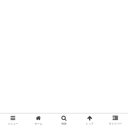
12月生まれの赤ちゃんどんな名前がある？
メニュー
ホーム
検索
トップ
サイドバー
漢字や季語などをご紹介【赤ちゃんの名付