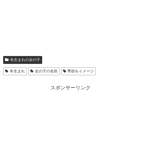
冬生まれの女の子
冬生まれ
女の子の名前
季節をイメージ
スポンサーリンク