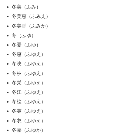
冬美（ふみ）
冬美恵（ふみえ）
冬美香（ふみか）
冬（ふゆ）
冬憂（ふゆ）
冬恵（ふゆえ）
冬映（ふゆえ）
冬枝（ふゆえ）
冬栄（ふゆえ）
冬江（ふゆえ）
冬絵（ふゆえ）
冬英（ふゆえ）
冬衣（ふゆえ）
冬嘉（ふゆか）