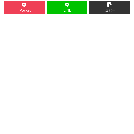
Pocket
LINE
コピー