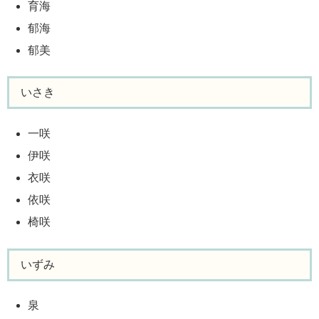
育海
郁海
郁美
いさき
一咲
伊咲
衣咲
依咲
椅咲
いずみ
泉