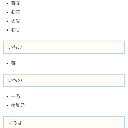
苺花
初華
衣愛
初香
いちご
苺
いちの
一乃
椅智乃
いちは