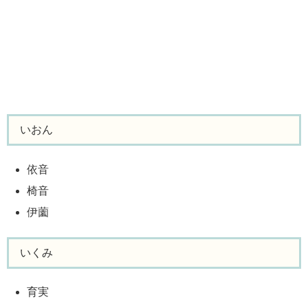
いおん
依音
椅音
伊薗
いくみ
育実