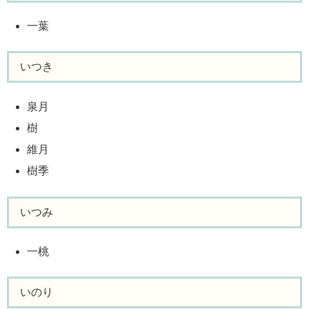
一葉
いつき
泉月
樹
維月
樹季
いつみ
一桃
いのり