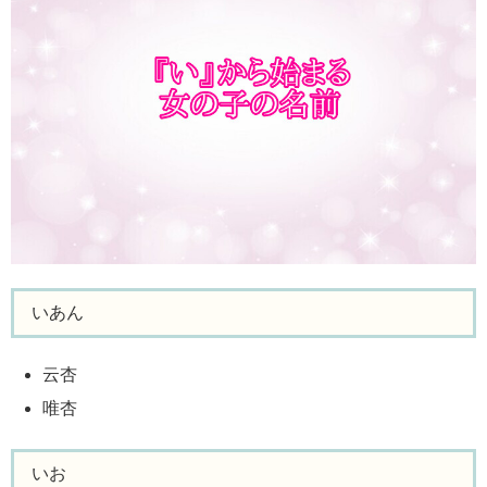
いあん
云杏
唯杏
いお