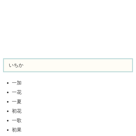
いちか
一加
一花
一夏
初花
一歌
初果