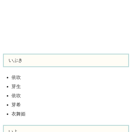
いぶき
依吹
芽生
依吹
芽希
衣舞姫
いよ