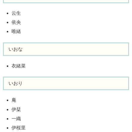
云生
依央
唯緒
いおな
衣緒菜
いおり
庵
伊栞
一織
伊桜里