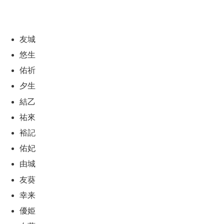
友城
悠生
佑祈
夕生
結乙
祐來
裕記
佑妃
由城
友葵
幸来
優姫