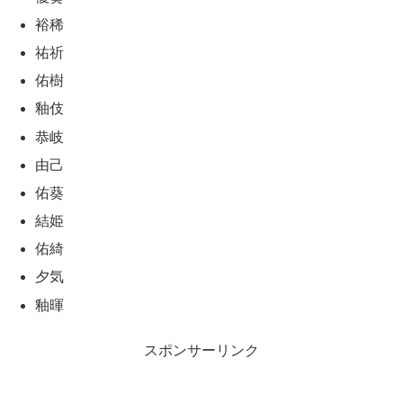
裕稀
祐祈
佑樹
釉伎
恭岐
由己
佑葵
結姫
佑綺
夕気
釉暉
スポンサーリンク