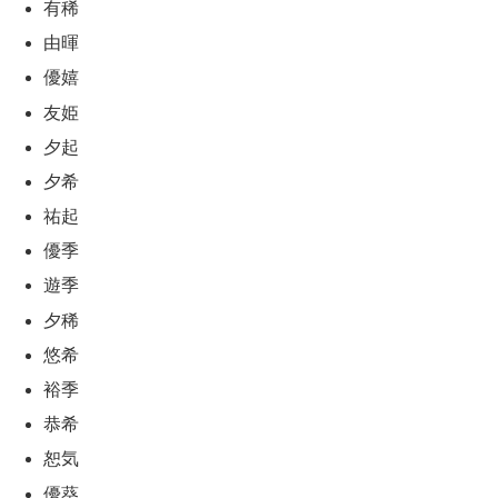
有稀
由暉
優嬉
友姫
夕起
夕希
祐起
優季
遊季
夕稀
悠希
裕季
恭希
恕気
優葵