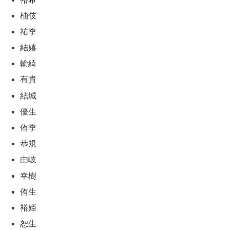
柚伎
祐季
結嬉
輸綺
有貴
結城
優生
侑季
恭規
由岐
幸樹
侑生
裕姫
恕生