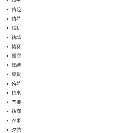
恭生
佑起
佑希
結祈
祐城
祐葵
優雪
優綺
優貴
侑希
柚來
有姫
祐輝
夕來
夕城