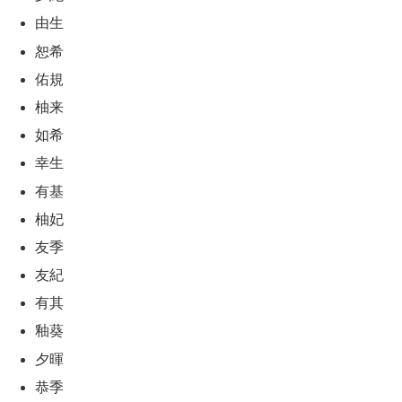
由生
恕希
佑規
柚来
如希
幸生
有基
柚妃
友季
友紀
有其
釉葵
夕暉
恭季