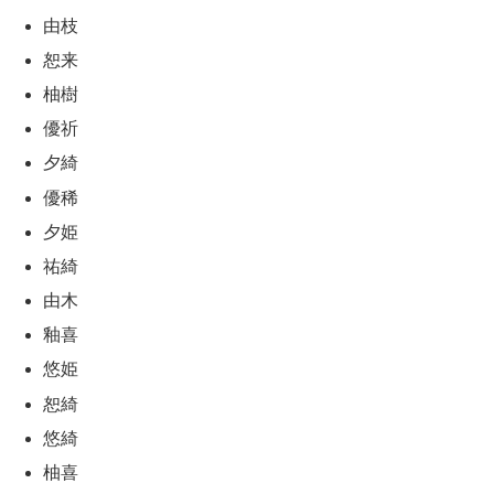
由枝
恕来
柚樹
優祈
夕綺
優稀
夕姫
祐綺
由木
釉喜
悠姫
恕綺
悠綺
柚喜