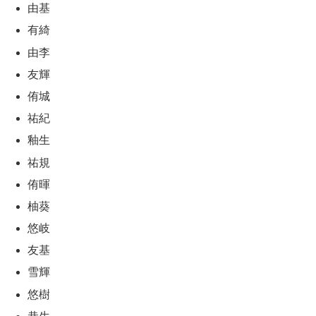
由基
有綺
由李
友輝
侑城
祐紀
釉生
祐規
侑暉
柚葵
悠岐
友基
雪輝
悠樹