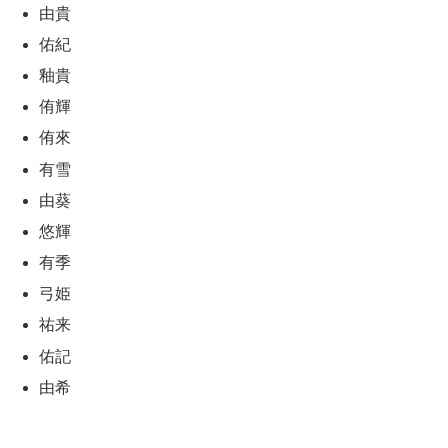
由貴
佑紀
釉貴
侑輝
侑來
有雪
由葵
悠輝
有季
弓姫
祐来
佑記
由希