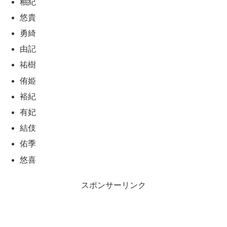
釉紀
悠貴
勇綺
由記
祐樹
侑姫
裕紀
有妃
結伎
佑季
悠喜
スポンサーリンク