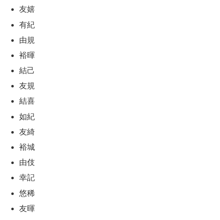
友嬉
有紀
由規
裕暉
結己
友規
結喜
如紀
友綺
裕城
由伎
幸記
悠稀
友暉