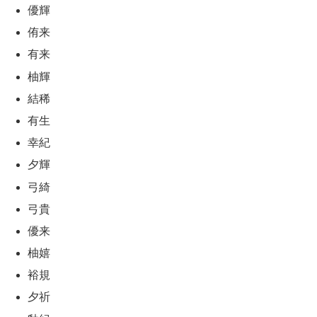
優輝
侑来
有来
柚輝
結稀
有生
幸紀
夕輝
弓綺
弓貴
優来
柚嬉
裕規
夕祈