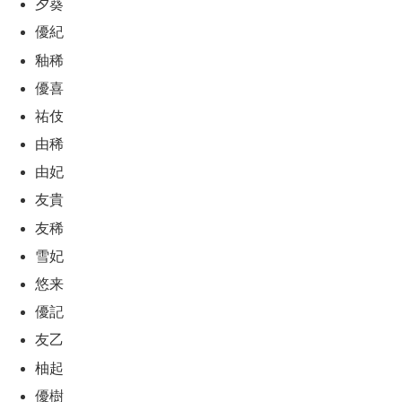
夕葵
優紀
釉稀
優喜
祐伎
由稀
由妃
友貴
友稀
雪妃
悠来
優記
友乙
柚起
優樹