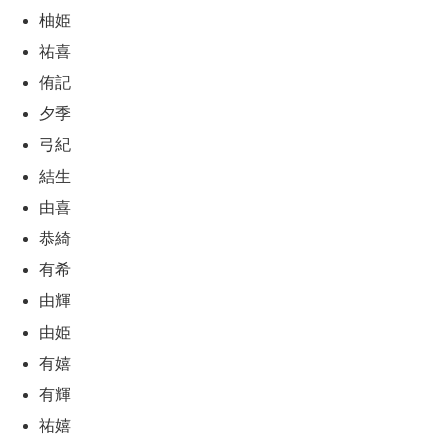
柚姫
祐喜
侑記
夕季
弓紀
結生
由喜
恭綺
有希
由輝
由姫
有嬉
有輝
祐嬉