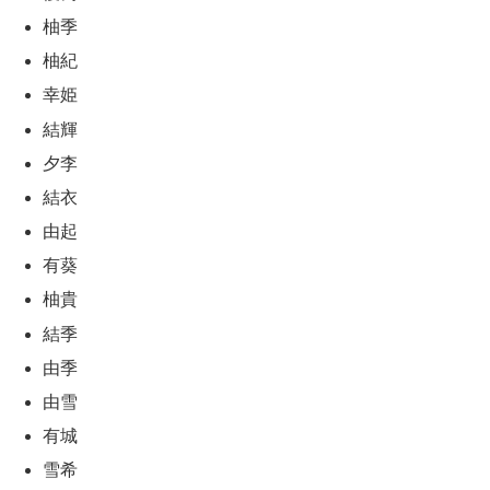
柚季
柚紀
幸姫
結輝
夕李
結衣
由起
有葵
柚貴
結季
由季
由雪
有城
雪希