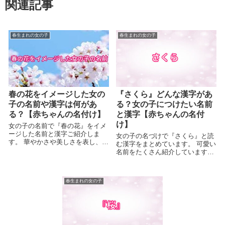
関連記事
春生まれの女の子
春生まれの女の子
春の花をイメージした女の
『さくら』どんな漢字があ
子の名前や漢字は何があ
る？女の子につけたい名前
る？【赤ちゃんの名付け】
と漢字【赤ちゃんの名付
け】
女の子の名前で『春の花』をイメ
ージした名前と漢字ご紹介しま
女の子の名づけで『さくら』と読
す。 華やかさや美しさを表し、可
む漢字をまとめています。 可愛い
憐な...
名前をたくさん紹介していますの
で...
春生まれの女の子