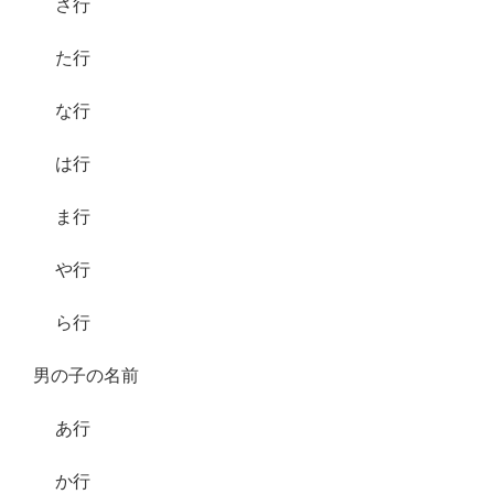
さ行
た行
な行
は行
ま行
や行
ら行
男の子の名前
あ行
か行