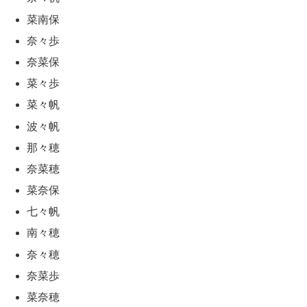
菜南保
奈々歩
奈菜保
菜々歩
菜々帆
波々帆
那々穂
奈菜穂
菜奈保
七々帆
南々穂
奈々穂
奈菜歩
菜奈穂