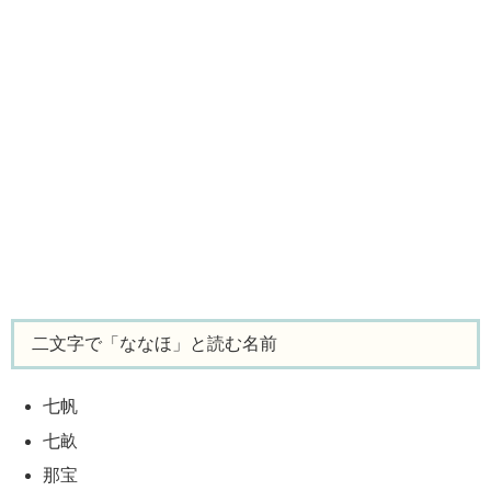
二文字で「ななほ」と読む名前
七帆
七畝
那宝