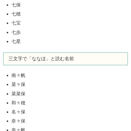
七保
七穂
七宝
七歩
七星
三文字で「ななほ」と読む名前
南々帆
菜々保
菜菜保
和々穂
名々保
奈々保
奈々帆