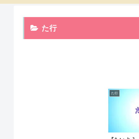
た行
た行