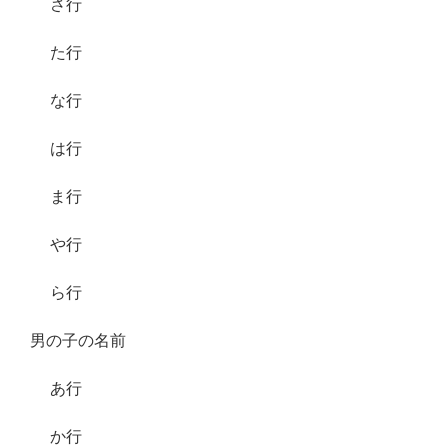
さ行
た行
な行
は行
ま行
や行
ら行
男の子の名前
あ行
か行