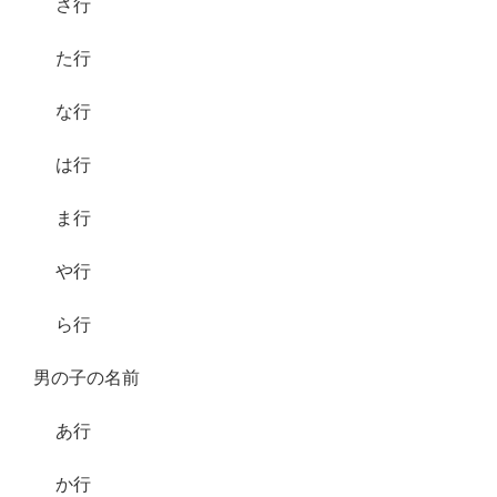
さ行
た行
な行
は行
ま行
や行
ら行
男の子の名前
あ行
か行