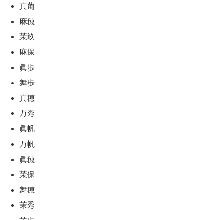
真葡
麻穂
茉畝
麻保
眞歩
舞歩
真穂
万秀
眞帆
万帆
眞穂
茉保
舞穂
茉秀