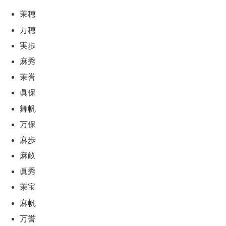
茉穂
万穂
実歩
麻秀
茉誉
眞保
舞帆
万保
麻歩
麻畝
眞秀
茉宝
麻帆
万誉