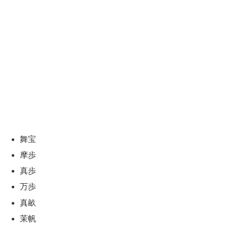
舞宝
摩歩
真歩
万歩
真畝
茉帆