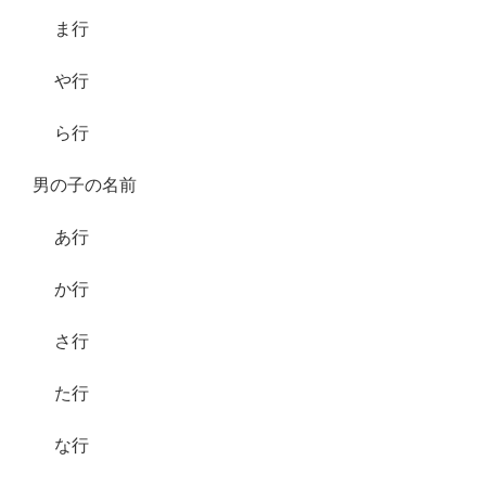
ま行
や行
ら行
男の子の名前
あ行
か行
さ行
た行
な行