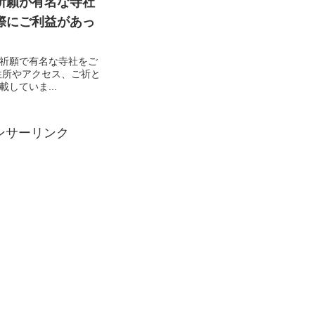
祈願が有名な寺社
際にご利益があっ
祈願で有名な寺社をご
していま...
ンサーリンク