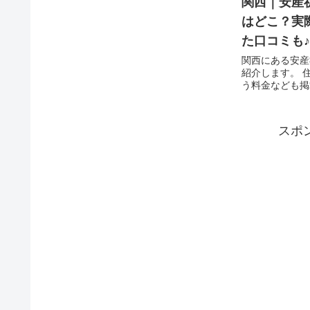
関西｜安産
はどこ？実
た口コミも♪
関西にある安産
紹介します。 住所やアクセス、ご祈と
う料金なども掲載
スポ